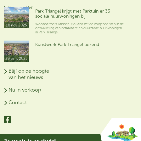
Nieuwsarchief
Park Triangel krijgt met Parktuin er 33
sociale huurwoningen bij
Woonpartners Midden-Holland zet de volgende stap in de
10 nov 2025
ontwikkeling van betaalbare en duurzame huurwoningen
in Park Triangel.
Kunstwerk Park Triangel bekend
29 sept 2025
Blijf op de hoogte
van het nieuws
Nu in verkoop
Contact